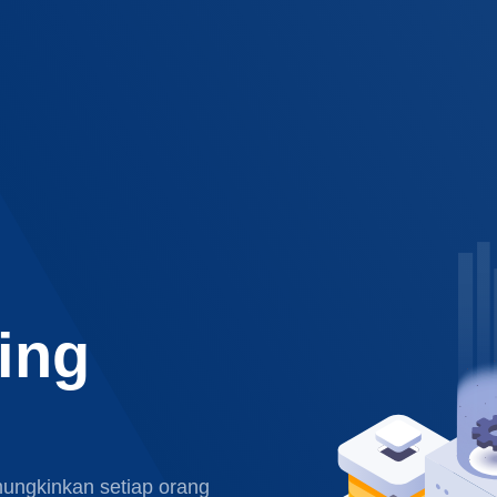
ing
ungkinkan setiap orang