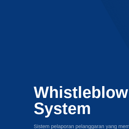
Whistleblow
System
Sistem pelaporan pelanggaran yang mem